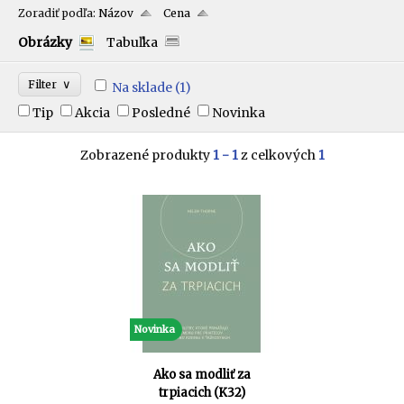
Zoradiť podľa:
Názov
Cena
Obrázky
Tabuľka
∨
Filter
Na sklade
(1)
Tip
Akcia
Posledné
Novinka
Zobrazené produkty
1 - 1
z celkových
1
Novinka
Ako sa modliť za
trpiacich (K32)