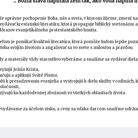
"... Božia sláva napĺňala zem tak, ako voda napĺňa m
že správne pochopenie Boha, nás a sveta, v ktorom žijeme, zmení naš
ydávať kresťanskú literatúru, ktorá propaguje biblický svetonázor 
ôrazov evanjelikálneho protestantského hnutia.
eľom je ponúkať kvalitnú literatúru, ktorá pomôže ľuďom lepšie pozn
Boha svojím životom a angažovať sa vo svete s milosťou a pravdou.
uly a materiály vždy starostlivo vyberáme a snažíme sa vydávať diela
vyšujú Ježiša Krista,
učujú a aplikujú Sväté Písmo,
dú k presadzovaniu evanjelia a vystrojujú k dielu služby v rodinách, 
oločnosti,
zývajú ku každodennej zbožnosti vo všetkých oblastiach života.
vydávame za účelom zisku, a ceny sa vďaka darcom snažíme udržiava