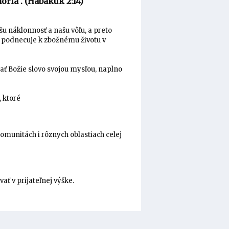
oria". (Habakuk 2:14)
u náklonnosť a našu vôľu, a preto
a podnecuje k zbožnému životu v
ať Božie slovo svojou mysľou, naplno
, ktoré
komunitách i rôznych oblastiach celej
ť v prijateľnej výške.