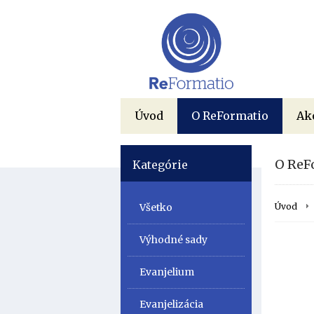
Úvod
O ReFormatio
Ak
O ReF
Kategórie
Všetko
Úvod
Výhodné sady
Evanjelium
Evanjelizácia