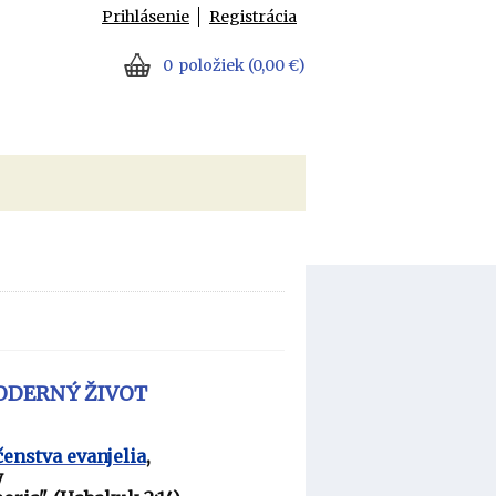
Prihlásenie
Registrácia
0
položiek
(0,00 €)
ODERNÝ ŽIVOT
enstva evanjelia
,
y