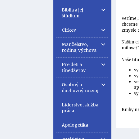
Biblia a jej
štúdium
Veríme, 
chceme v
Cirkev
zmysle d
Našim ci
Manželstvo,
milovať 
rodina, výchova
Naše tit
Pre deti a
vy
tínedžerov
vy
ve
Osobný a
sp
duchovný rozvoj
vy
Líderstvo, služba,
Knihy ne
práca
Apologetika