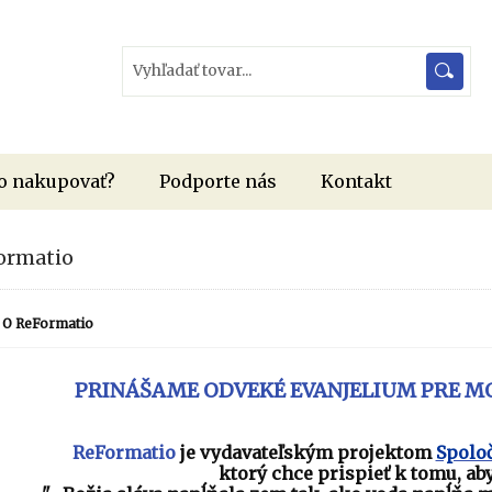
o nakupovať?
Podporte nás
Kontakt
ormatio
O ReFormatio
PRINÁŠAME ODVEKÉ EVANJELIUM PRE M
ReFormatio
je vydavateľským projektom
Spoloč
ktorý chce prispieť k tomu,
ab