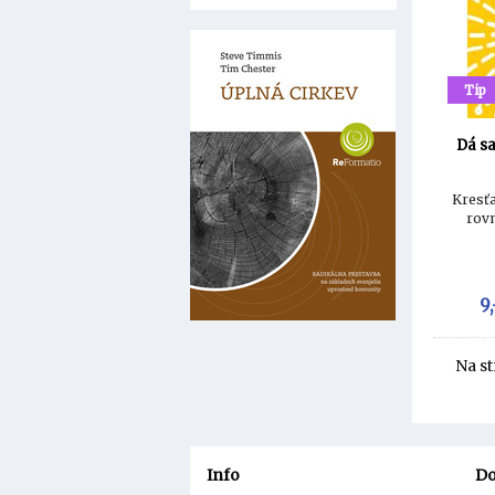
Tip
Dá sa
Kresťa
rov
9,
Na s
Info
Do