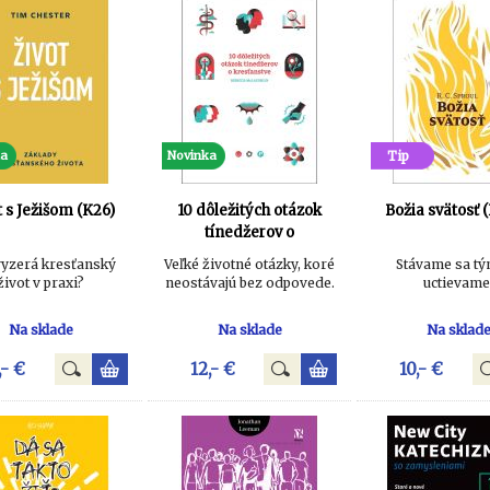
ka
Novinka
Tip
t s Ježišom (K26)
10 dôležitých otázok
Božia svätosť 
tínedžerov o
kresťanstve (K25D)
vyzerá kresťanský
Veľké životné otázky, koré
Stávame sa tý
život v praxi?
neostávajú bez odpovede.
uctievame
Na sklade
Na sklade
Na sklad
,- €
12,- €
10,- €