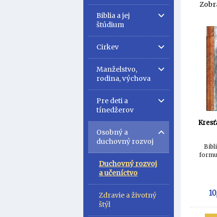
Zobr
Biblia a jej
štúdium
Cirkev
Manželstvo,
rodina, výchova
Pre deti a
tínedžerov
Kresť
Osobný a
duchovný rozvoj
Bibl
formuj
Duchovný rozvoj
a učeníctvo
10
Zdravie a životný
štýl