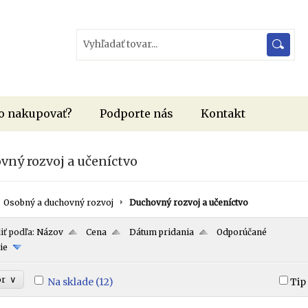
o nakupovať?
Podporte nás
Kontakt
vný rozvoj a učeníctvo
Osobný a duchovný rozvoj
Duchovný rozvoj a učeníctvo
iť podľa:
Názov
Cena
Dátum pridania
Odporúčané
ie
∨
or
Na sklade
(12)
Tip