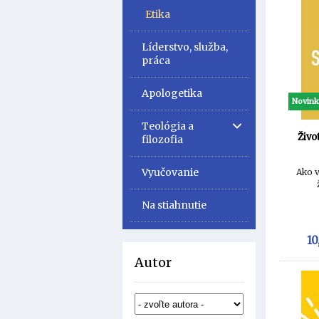
Etika
Líderstvo, služba,
práca
Apologetika
Novin
Teológia a
Živo
filozofia
Vyučovanie
Ako 
Na stiahnutie
10
Autor