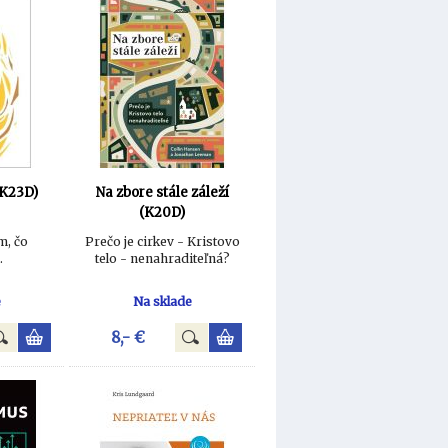
(K23D)
Na zbore stále záleží
(K20D)
m, čo
Prečo je cirkev - Kristovo
.
telo - nenahraditeľná?
e
Na sklade
8,- €