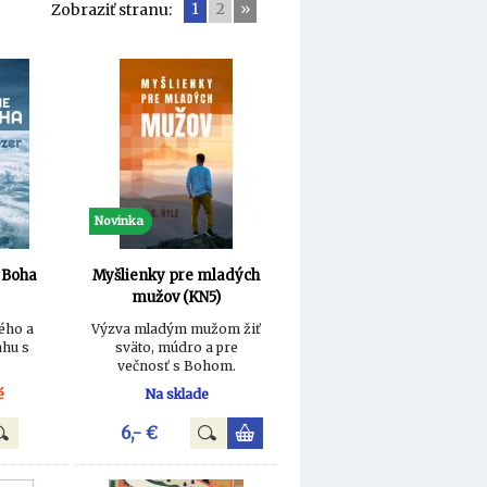
1
2
»
Zobraziť stranu:
Novinka
 Boha
Myšlienky pre mladých
mužov (KN5)
ého a
Výzva mladým mužom žiť
ahu s
sväto, múdro a pre
večnosť s Bohom.
é
Na sklade
6,- €