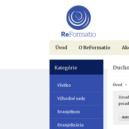
Úvod
O ReFormatio
Ak
Ducho
Kategórie
Všetko
Úvod
Zorad
Výhodné sady
porad
Evanjelium
Aut
Evanjelizácia