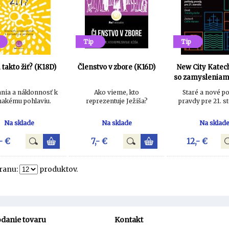
Tip
Tip
 takto žiť? (K18D)
Členstvo v zbore (K16D)
New City Kate
so zamysleniami
nia a náklonnosť k
Ako vieme, kto
Staré a nové p
nakému pohlaviu.
reprezentuje Ježiša?
pravdy pre 21. s
Na sklade
Na sklade
Na sklad
- €
7,- €
12,- €
tranu:
produktov.
danie tovaru
Kontakt