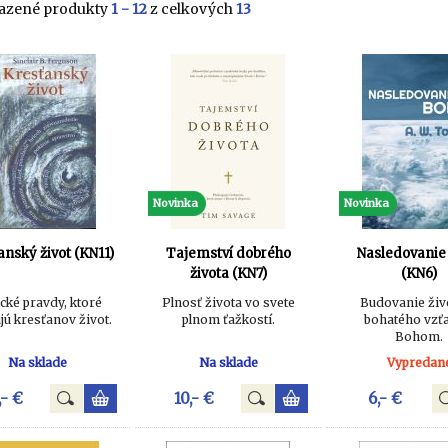
azené produkty
1 - 12
z celkových
13
Novinka
Novinka
anský život (KN11)
Tajemství dobrého
Nasledovanie
života (KN7)
(KN6)
ické pravdy, ktoré
Plnosť života vo svete
Budovanie živ
ú kresťanov život.
plnom ťažkostí.
bohatého vzť
Bohom.
Na sklade
Na sklade
Vypredan
,- €
10,- €
6,- €