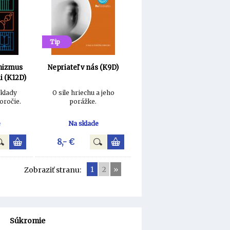
Tip
chizmus
Nepriateľ v nás (K9D)
 (K12D)
oklady
O sile hriechu a jeho
toročie.
porážke.
e
Na sklade
8,- €
1
2
»
Zobraziť stranu:
Súkromie