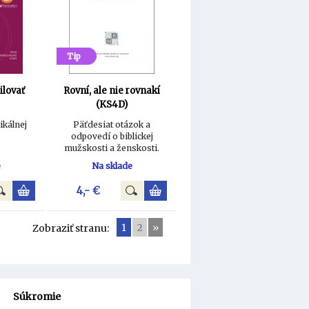
Tip
ilovať
Rovní, ale nie rovnakí
(KS4D)
ikálnej
Päťdesiat otázok a
odpovedí o biblickej
mužskosti a ženskosti.
e
Na sklade
4,- €
1
2
»
Zobraziť stranu:
Súkromie