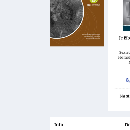
Je Bi
Sexist
Homof
8,
Na s
Info
Do