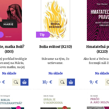
Tip
ie, matka Boží?
Božia svätosť (K23D)
Hmatateľná p
(KN3)
(K22D)
ný prehľad teológie
Stávame sa tým, čo
Ako krst a Večer
eranej na Máriu,
uctievame.
formujú náš ž
šovu matku, na jej
, charakter a vplyv.
Na sklade
Na sklade
Na sklad
- €
10,- €
9,- €