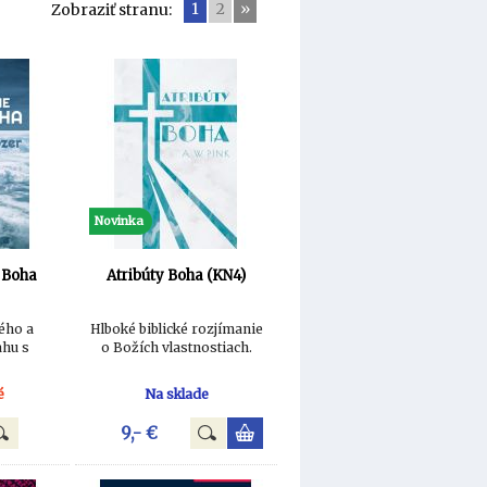
1
2
»
Zobraziť stranu:
Novinka
 Boha
Atribúty Boha (KN4)
ého a
Hlboké biblické rozjímanie
ahu s
o Božích vlastnostiach.
é
Na sklade
9,- €