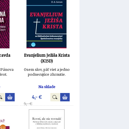
ravda
Evanjelium Ježiša Krista
(K15D)
a Pánova
Osem slov, päť viet a jedno
ivot.
podnecujúce zhrnutie.
e
Na sklade
4,- €
5,- €