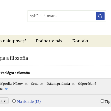
o nakupovať?
Podporte nás
Kontakt
ia a filozofia
Teológia a filozofia
iť podľa:
Názov
Cena
Dátum pridania
Odporúčané
ie
∨
or
Na sklade
(12)
Tip