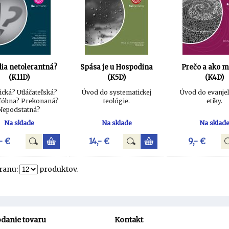
blia netolerantná?
Spása je u Hospodina
Prečo a ako m
(K11D)
(K5D)
(K4D)
ická? Utláčateľská?
Úvod do systematickej
Úvod do evanjel
óbna? Prekonaná?
teológie.
etiky.
Nepodstatná?
Na sklade
Na sklade
Na sklad
- €
14,- €
9,- €
tranu:
produktov.
danie tovaru
Kontakt