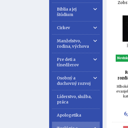
Zobr
Biblia a jej
štúdium
Cirkev
Manželstvo,
rodina, výchova
Novin
Pre deti a
tínedžerov
R
Osobný a
rozdi
duchovný rozvoj
Hlboké
evanjel
Líderstvo, služba,
kat
práca
6,
Apologetika