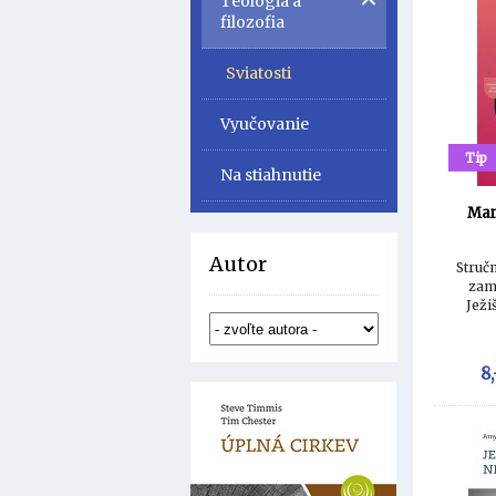
Teológia a
filozofia
Sviatosti
Vyučovanie
Tip
Na stiahnutie
Mar
Autor
Struč
zam
Ježi
život
8,