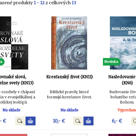
azené produkty
1 - 12
z celkových
13
ka
Novinka
ovnaké slová,
Kresťanský život (KN11)
Nasledovanie
elne svety (KN13)
(KN6)
 rozdiely v chápaní
Biblické pravdy, ktoré
Budovanie živ
ia v evanjelikálnej a
formujú kresťanov život.
bohatého vzť
olíckej teológii.
Bohom.
Na sklade
Na sklade
Vypredan
- €
10,- €
6,- €