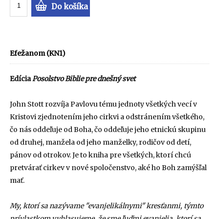
Do košíka
Efežanom (KN1)
Edícia
Posolstvo Biblie pre dnešný svet
John Stott rozvíja Pavlovu tému jednoty všetkých vecí v
Kristovi zjednotením jeho cirkvi a odstránením všetkého,
čo nás oddeľuje od Boha, čo oddeľuje jeho etnickú skupinu
od druhej, manžela od jeho manželky, rodičov od detí,
pánov od otrokov. Je to kniha pre všetkých, ktorí chcú
pretvárať cirkev v nové spoločenstvo, aké ho Boh zamýšľal
mať.
My, ktorí sa nazývame "evanjelikálnymi" kresťanmi, týmto
prívlastkom vyhlasujeme, že sme ľuďmi evanjelia, ktorí sa