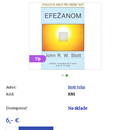
Tip
Autor:
Stott John
Kód:
KN1
Na sklade
Dostupnosť:
6,- €