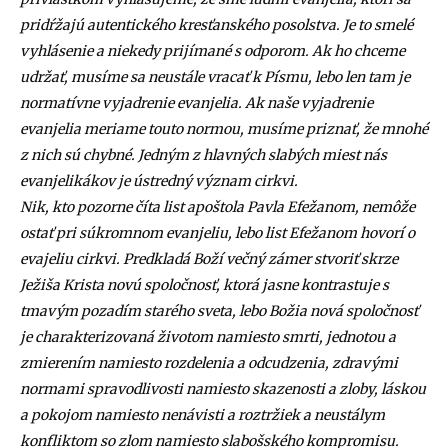
pridŕžajú autentického kresťanského posolstva. Je to smelé
vyhlásenie a niekedy prijímané s odporom. Ak ho chceme
udržať, musíme sa neustále vracať k Písmu, lebo len tam je
normatívne vyjadrenie evanjelia. Ak naše vyjadrenie
evanjelia meriame touto normou, musíme priznať, že mnohé
z nich sú chybné. Jedným z hlavných slabých miest nás
evanjelikákov je ústredný význam cirkvi.
Nik, kto pozorne číta list apoštola Pavla Efežanom, nemôže
ostať pri súkromnom evanjeliu, lebo list Efežanom hovorí o
evajeliu cirkvi. Predkladá Boží večný zámer stvoriť skrze
Ježiša Krista novú spoločnosť, ktorá jasne kontrastuje s
tmavým pozadím starého sveta, lebo Božia nová spoločnosť
je charakterizovaná životom namiesto smrti, jednotou a
zmierením namiesto rozdelenia a odcudzenia, zdravými
normami spravodlivosti namiesto skazenosti a zloby, láskou
a pokojom namiesto nenávisti a roztržiek a neustálym
konfliktom so zlom namiesto slabošského kompromisu.