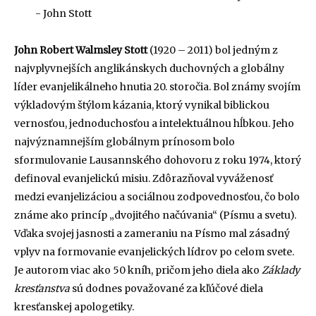
- John Stott
John Robert Walmsley Stott
(1920 – 2011) bol jedným z
najvplyvnejších anglikánskych duchovných a globálny
líder evanjelikálneho hnutia 20. storočia. Bol známy svojím
výkladovým štýlom kázania, ktorý vynikal biblickou
vernosťou, jednoduchosťou a intelektuálnou hĺbkou. Jeho
najvýznamnejším globálnym prínosom bolo
sformulovanie Lausannského dohovoru z roku 1974, ktorý
definoval evanjelickú misiu. Zdôrazňoval vyváženosť
medzi evanjelizáciou a sociálnou zodpovednosťou, čo bolo
známe ako princíp „dvojitého načúvania“ (Písmu a svetu).
Vďaka svojej jasnosti a zameraniu na Písmo mal zásadný
vplyv na formovanie evanjelických lídrov po celom svete.
Je autorom viac ako 50 kníh, pričom jeho diela ako
Základy
kresťanstva
sú dodnes považované za kľúčové diela
kresťanskej apologetiky.