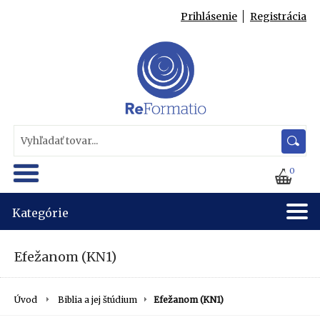
Prihlásenie
Registrácia
0
Kategórie
Efežanom (KN1)
Úvod
Biblia a jej štúdium
Efežanom (KN1)