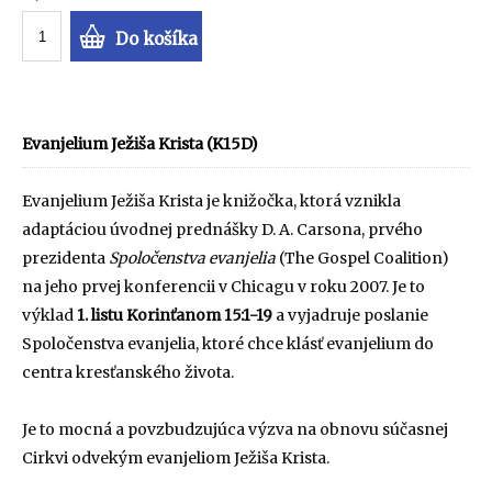
Do košíka
Evanjelium Ježiša Krista (K15D)
Evanjelium Ježiša Krista je knižočka, ktorá vznikla
adaptáciou úvodnej prednášky D. A. Carsona, prvého
prezidenta
Spoločenstva evanjelia
(The Gospel Coalition)
na jeho prvej konferencii v Chicagu v roku 2007. Je to
výklad
1. listu Korinťanom 15:1-19
a vyjadruje poslanie
Spoločenstva evanjelia, ktoré chce klásť evanjelium do
centra kresťanského života.
Je to mocná a povzbudzujúca výzva na obnovu súčasnej
Cirkvi odvekým evanjeliom Ježiša Krista.