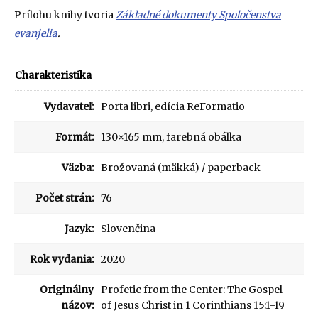
Prílohu knihy tvoria
Základné dokumenty Spoločenstva
evanjelia
.
Charakteristika
Vydavateľ:
Porta libri, edícia ReFormatio
Formát:
130×165 mm, farebná obálka
Väzba:
Brožovaná (mäkká) / paperback
Počet strán:
76
Jazyk:
Slovenčina
Rok vydania:
2020
Originálny
Profetic from the Center: The Gospel
názov:
of Jesus Christ in 1 Corinthians 15:1-19