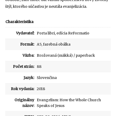
štýl, ktorého súčasťou je neutála evanjelizácia.
Charakteristika
Vydavateľ:
Porta libri, edícia ReFormatio
Formát:
A5, farebná obálka
Väzba:
Brožovaná (mäkká) / paperback
Počet strán:
88
Jazyk:
Slovenčina
Rok vydania:
2018
Originálny
Evangelism: How the Whole Church
názov:
Speaks of Jesus