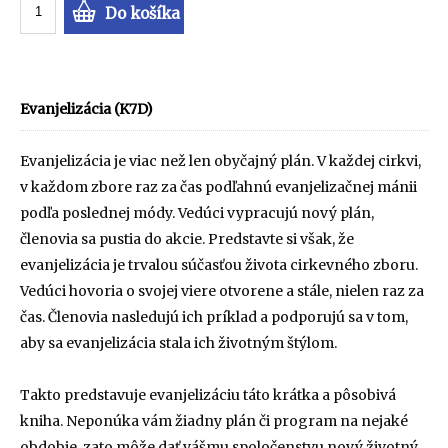
Do košíka
Evanjelizácia (K7D)
Evanjelizácia je viac než len obyčajný plán. V každej cirkvi,
v každom zbore raz za čas podľahnú evanjelizačnej mánii
podľa poslednej módy. Vedúci vypracujú nový plán,
členovia sa pustia do akcie. Predstavte si však, že
evanjelizácia je trvalou súčasťou života cirkevného zboru.
Vedúci hovoria o svojej viere otvorene a stále, nielen raz za
čas. Členovia nasledujú ich príklad a podporujú sa v tom,
aby sa evanjelizácia stala ich životným štýlom.
Takto predstavuje evanjelizáciu táto krátka a pôsobivá
kniha. Neponúka vám žiadny plán či program na nejaké
obdobie, zato môže dať vášmu spoločenstvu nový životný