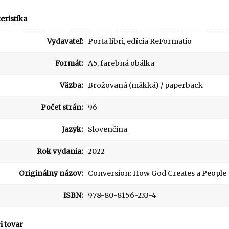
eristika
Vydavateľ:
Porta libri, edícia ReFormatio
Formát:
A5, farebná obálka
Väzba:
Brožovaná (mäkká) / paperback
Počet strán:
96
Jazyk:
Slovenčina
Rok vydania:
2022
Originálny názov:
Conversion: How God Creates a People
ISBN:
978-80-8156-233-4
i tovar