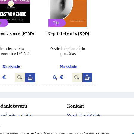
p
Tip
tvo v zbore (K16D)
Nepriateľ v nás (K9D)
ko vieme, kto
O sile hriechu a jeho
rezentuje Ježiša?
porážke.
Na sklade
Na sklade
- €
8,- €
danie tovaru
Kontakt
ručenie a platba
Kontaktné údaje
stúpenie od zmluvy
Kontaktný formulár
.
zu návštevnosti. Informácie o vašom používaní našej stránky