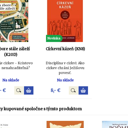
Novinka
bore stále záleží
Církevní kázeň (KN8)
(K20D)
je cirkev - Kristovo
Disciplína v cirkvi: Ako
 - nenahraditeľná?
cirkev chráni Ježišovu
povesť.
Na sklade
Na sklade
- €
8,- €
y kupované spoločne s týmto produktom