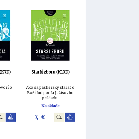
 (K7D)
Starší zboru (K10D)
ovorí o
Ako sa pastiersky starať o
Boží ľud podľa Ježišovho
príkladu.
e
Na sklade
7,- €