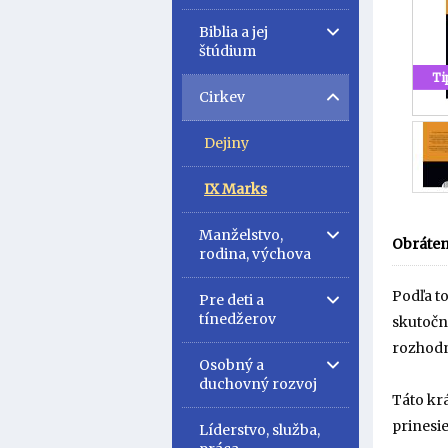
Biblia a jej
štúdium
Ti
Cirkev
Dejiny
IX Marks
Manželstvo,
Obráten
rodina, výchova
Podľa to
Pre deti a
tínedžerov
skutočne
rozhodn
Osobný a
duchovný rozvoj
Táto krá
prinesie
Líderstvo, služba,