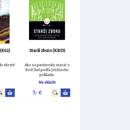
(KS2)
Starší zboru (K10D)
dy skryté
Ako sa pastiersky starať o
Boží ľud podľa Ježišovho
príkladu.
e
Na sklade
7,- €