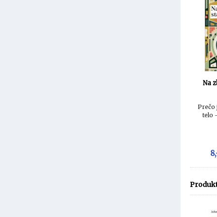
Na z
Prečo 
telo
8,
Produkt