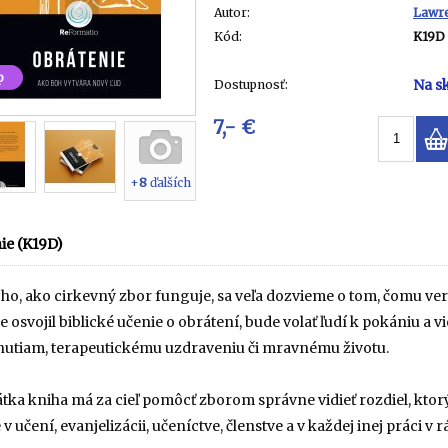
Autor:
Lawre
Kód:
K19D
p
Na s
Dostupnosť:
7,- €
+
8
ďalších
ie (K19D)
ho, ako cirkevný zbor funguje, sa veľa dozvieme o tom, čomu verí
 osvojil biblické učenie o obrátení, bude volať ľudí k pokániu a 
utiam, terapeutickému uzdraveniu či mravnému životu.
tka kniha má za cieľ pomôcť zborom správne vidieť rozdiel, ktorý
 v učení, evanjelizácii, učeníctve, členstve a v každej inej práci v 