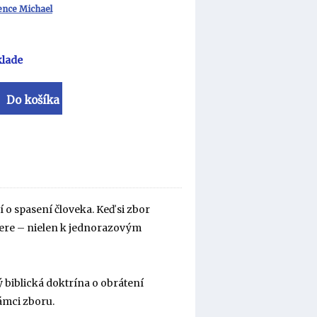
nce Michael
klade
Do košíka
 o spasení človeka. Keď si zbor
viere – nielen k jednorazovým
 biblická doktrína o obrátení
rámci zboru.