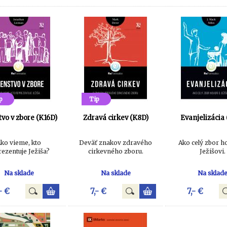
p
Tip
tvo v zbore (K16D)
Zdravá cirkev (K8D)
Evanjelizácia
ko vieme, kto
Deväť znakov zdravého
Ako celý zbor h
rezentuje Ježiša?
cirkevného zboru.
Ježišovi.
Na sklade
Na sklade
Na sklad
- €
7,- €
7,- €