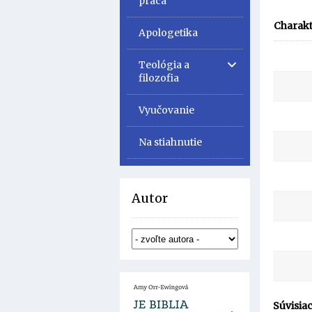
práca
Charakt
Apologetika
Teológia a
filozofia
Vyučovanie
Na stiahnutie
Autor
Súvisiac