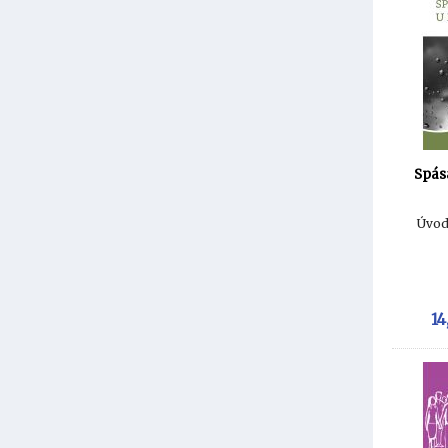
Spás
Úvod
14