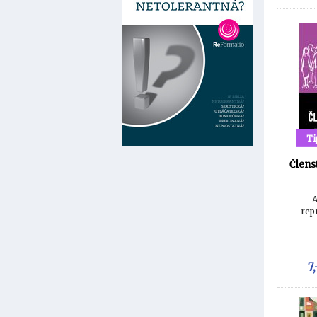
Ti
Člens
A
rep
7,