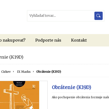
o nakupovať?
Podporte nás
Kontakt
enie (K19D)
Cirkev
IX Marks
Obrátenie (K19D)
Obrátenie (K19D)
Ako pochopenie obrátenia formuje naš