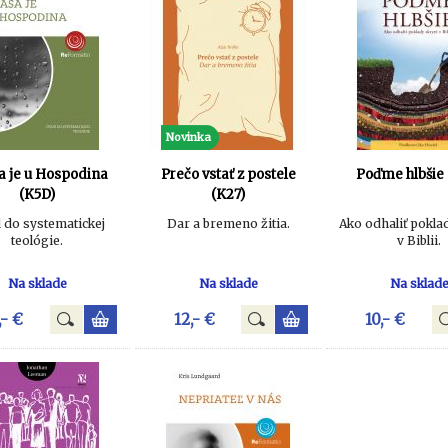
Novinka
a je u Hospodina
Prečo vstať z postele
Poďme hlbšie 
(K5D)
(K27)
 do systematickej
Dar a bremeno žitia.
Ako odhaliť pokla
teológie.
v Biblii.
Na sklade
Na sklade
Na sklad
,- €
12,- €
10,- €