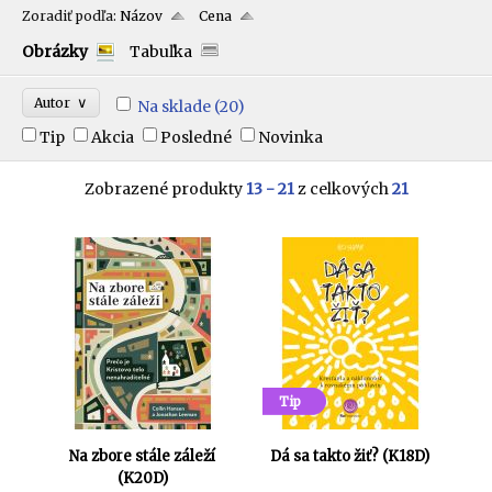
Zoradiť podľa:
Názov
Cena
Obrázky
Tabuľka
∨
Autor
Na sklade
(20)
Tip
Akcia
Posledné
Novinka
Zobrazené produkty
13 - 21
z celkových
21
Tip
Na zbore stále záleží
Dá sa takto žiť? (K18D)
(K20D)