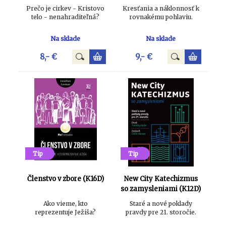
Prečo je cirkev - Kristovo
Kresťania a náklonnosť k
telo - nenahraditeľná?
rovnakému pohlaviu.
Na sklade
Na sklade
8,- €
9,- €
Tip
Tip
Členstvo v zbore (K16D)
New City Katechizmus
so zamysleniami (K12D)
Ako vieme, kto
Staré a nové poklady
reprezentuje Ježiša?
pravdy pre 21. storočie.