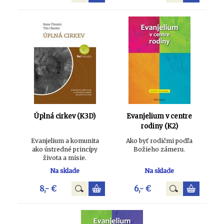
Úplná cirkev (K3D)
Evanjelium v centre
rodiny (K2)
Evanjelium a komunita
Ako byť rodičmi podľa
ako ústredné princípy
Božieho zámeru.
života a misie.
Na sklade
Na sklade
8,- €
6,- €