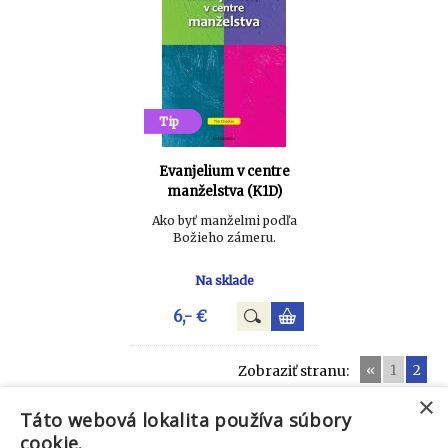
Tip
Evanjelium v centre
manželstva (K1D)
Ako byť manželmi podľa
Božieho zámeru.
Na sklade
6,- €
«
1
2
Zobraziť stranu:
×
Táto webová lokalita používa súbory
cookie.