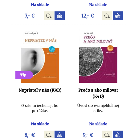
Na sklade
Na sklade
7,- €
12,- €
Tip
Nepriateľ v nás (K9D)
Prečo a ako milovať
(K4D)
O sile hriechu a jeho
Úvod do evanjelikálnej
porážke.
etiky.
Na sklade
Na sklade
8,- €
9,- €